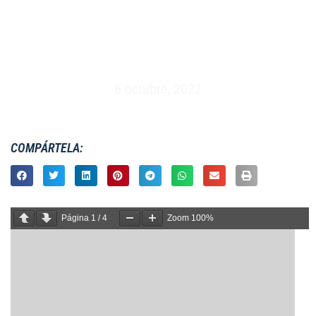
MASCULINO XV – ESPAÑA VS HARLEQUIN –
INGLATERRA (03/11/1984)
6 octubre, 2022
COMPÁRTELA:
Página
1
/
4
Zoom
100%