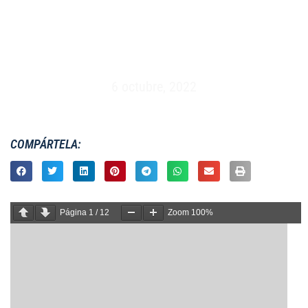
MASCULINO XV – ESPAÑA VS RUMANIA –
MADRID (16/12/1984)
6 octubre, 2022
COMPÁRTELA:
Página
1
/
12
Zoom
100%