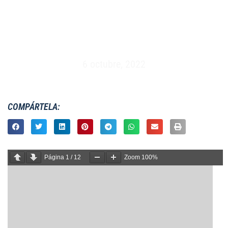
MASCULINO XV – ESPAÑA VS ESTUDIANTES
GALESES – GALES (16/04/1985)
6 octubre, 2022
COMPÁRTELA:
Página
1
/
12
Zoom
100%