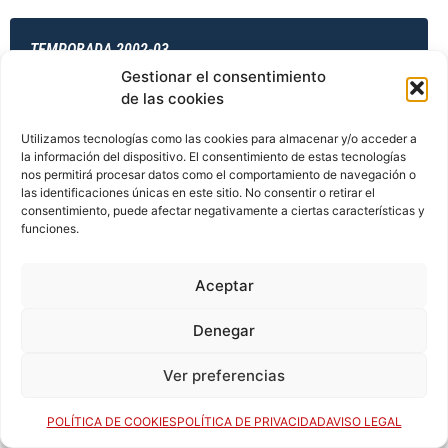
TEMPORADA 2002-03
Gestionar el consentimiento
de las cookies
TEMPORADA 2003-04
Utilizamos tecnologías como las cookies para almacenar y/o acceder a
la información del dispositivo. El consentimiento de estas tecnologías
nos permitirá procesar datos como el comportamiento de navegación o
las identificaciones únicas en este sitio. No consentir o retirar el
consentimiento, puede afectar negativamente a ciertas características y
TEMPORADA 2003-04
funciones.
Aceptar
TEMPORADA 2003-04
Denegar
Ver preferencias
TEMPORADA 2003-04
POLÍTICA DE COOKIES
POLÍTICA DE PRIVACIDAD
AVISO LEGAL