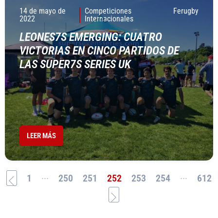
14 de mayo de
Competiciones
Ferugby
2022
Internacionales
LEONES7S EMERGING: CUATRO
VICTORIAS EN CINCO PARTIDOS DE
LAS SUPER7S SERIES UK
LEER MÁS
...
...
1
250
251
252
253
254
612