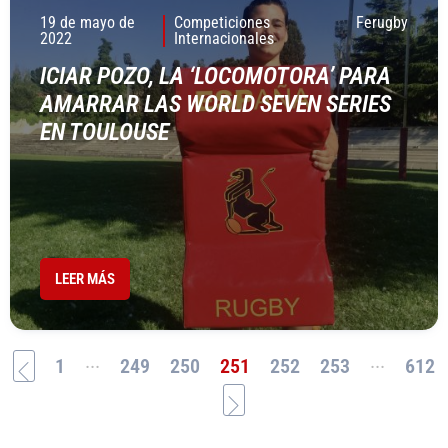
19 de mayo de
Competiciones
Ferugby
2022
Internacionales
ICIAR POZO, LA ‘LOCOMOTORA’ PARA
AMARRAR LAS WORLD SEVEN SERIES
EN TOULOUSE
LEER MÁS
...
...
1
249
250
251
252
253
612