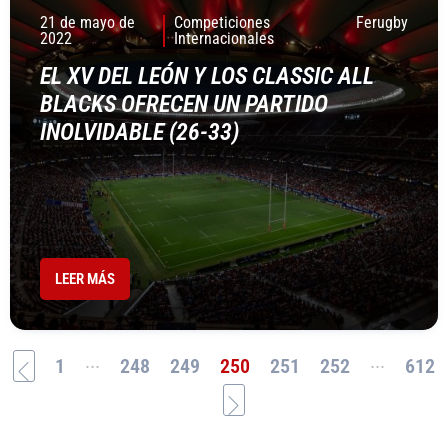
21 de mayo de
Competiciones
Ferugby
2022
Internacionales
EL XV DEL LEÓN Y LOS CLASSIC ALL
BLACKS OFRECEN UN PARTIDO
INOLVIDABLE (26-33)
LEER MÁS
...
...
1
248
249
250
251
252
612