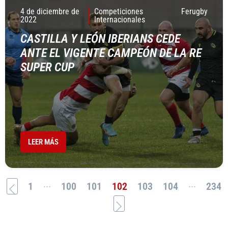
4 de diciembre de
Competiciones
Ferugby
2022
Internacionales
CASTILLA Y LEÓN IBERIANS CEDE
ANTE EL VIGENTE CAMPEÓN DE LA RE
SUPER CUP
LEER MÁS
...
...
1
100
101
102
103
104
234