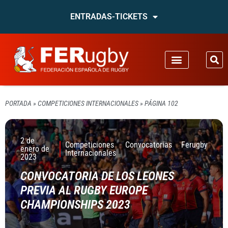
ENTRADAS-TICKETS
PORTADA
»
COMPETICIONES INTERNACIONALES
»
PÁGINA 102
2 de
Competiciones
Convocatorias
Ferugby
enero de
Internacionales
2023
CONVOCATORIA DE LOS LEONES
PREVIA AL RUGBY EUROPE
CHAMPIONSHIPS 2023