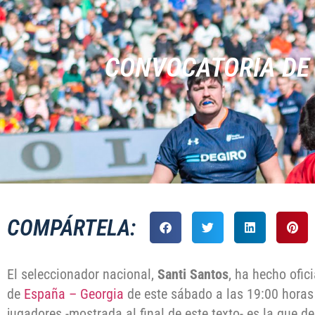
CONVOCATORIA DE 
COMPÁRTELA:
El seleccionador nacional,
Santi Santos
, ha hecho ofic
de
España – Georgia
de este sábado a las 19:00 horas 
jugadores -mostrada al final de este texto- es la que d