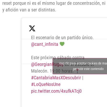
reset porque ni es el mismo lugar de concentración, ni
y afición van a ser distintas.
El escenario de un partido único.
@cant_infinita
Este próximo sábado contra
Haz clic para aceptar cookies de ma
@GeorgianRugby
en el Estadio El
permitir este contenido
Malecón. 19:00 horas.
#CantabriaMasXDescubrir
|
#LoQueNosUne
pic.twitter.com/4xufkATcj0