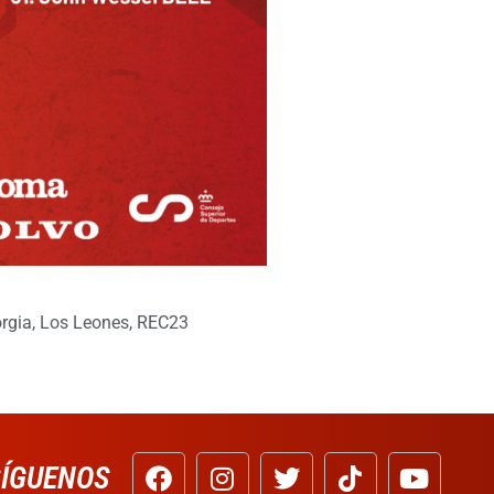
rgia
,
Los Leones
,
REC23
SÍGUENOS