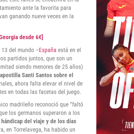
tamiento ante la favorita para
levan ganando nueve veces en la
 Georgia desde 6€]
o 13 del mundo –
España
está en el
os partidos juntos, que son un
a mitad siendo menores de 25 años)
 apostilla Santi Santos sobre el
ales, ahora falta elevar el nivel de
tes en todas las facetas del juego.
nico madrileño reconoció que “faltó
 que los germanos superaron a los
l
hándicap del viaje y de los días
a, en Torrelavega, ha habido un