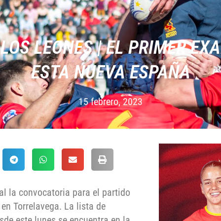
LOS LEONES | EL PRIMER EX
ESTA NUEVA ESPAÑA
15 febrero, 2023
ial la convocatoria para el partido
en Torrelavega. La lista de
esde este lunes se encuentra en la