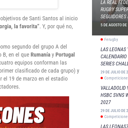
LA REAL FED
RUGBY SUPER
SEGUIDORES 
objetivos de Santi Santos al inicio
5 DE AGOSTO DE
rgia, la favorita”
. Y, por qué no,
Ferugby
 como segundo del grupo A del
LAS LEONAS
o B, en el que
Rumanía
y
Portugal
CALENDARIO 
 cuatro equipos conforman las
SERIES CHAL
primer clasificado de cada grupo) y
29 DE JULIO DE 
ar el 19 de marzo en el estadio
Competicione
ctadores.
VALLADOLID 
HSBC SVNS 
2027
29 DE JULIO DE 
Competicione
LAS LEONAS7