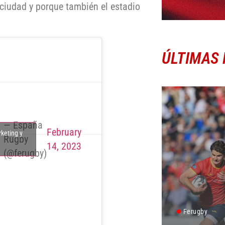
 ciudad y porque también el estadio
ÚLTIMAS 
— España
February
rketing y
Rugby
14, 2023
(@ferugby)
Ferugby