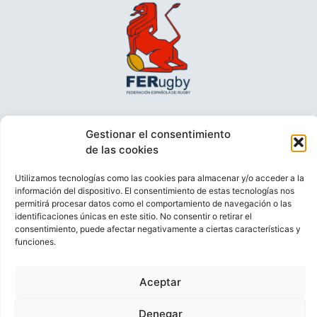
Gestionar el consentimiento
de las cookies
Utilizamos tecnologías como las cookies para almacenar y/o acceder a la
información del dispositivo. El consentimiento de estas tecnologías nos
permitirá procesar datos como el comportamiento de navegación o las
identificaciones únicas en este sitio. No consentir o retirar el
VIDEOCONFERENCIAS
POLÍTICA DE PRIVACIDAD
consentimiento, puede afectar negativamente a ciertas características y
funciones.
POLÍTICA DE COOKIES
POLÍTICA DE VENTAS
AVISO LEGAL
CONTACTO
Aceptar
© FEDERACIÓN ESPAÑOLA DE RUGBY 2023.
DESARROLLADO POR
TOOOLS
.
Denegar