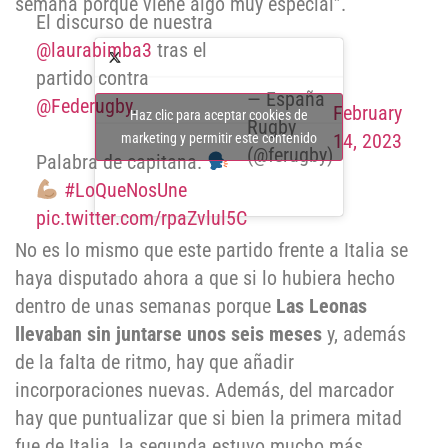
semana porque viene algo muy especial”.
El discurso de nuestra
@laurabimba3
tras el
partido contra
— España
@Federugby
.
February
Haz clic para aceptar cookies de
Rugby
14, 2023
marketing y permitir este contenido
(@ferugby)
Palabra de capitana.
#LoQueNosUne
pic.twitter.com/rpaZvlul5C
No es lo mismo que este partido frente a Italia se
haya disputado ahora a que si lo hubiera hecho
dentro de unas semanas porque
Las Leonas
llevaban sin juntarse unos seis meses
y, además
de la falta de ritmo, hay que añadir
incorporaciones nuevas. Además, del marcador
hay que puntualizar que si bien la primera mitad
fue de Italia, la segunda estuvo mucho más