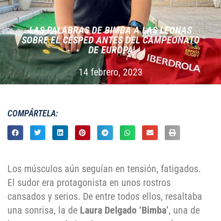
LAS PALABRAS DE BIMBA A LAS LEONAS
SOBRE EL CÉSPED ANTES DEL CAMPEONATO
DE EUROPA
14 febrero, 2023
COMPÁRTELA:
Los músculos aún seguían en tensión, fatigados.
El sudor era protagonista en unos rostros
cansados y serios. De entre todos ellos, resaltaba
una sonrisa, la de
Laura Delgado ‘Bimba’
, una de