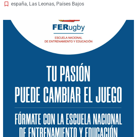
españa
,
Las Leonas
,
Países Bajos