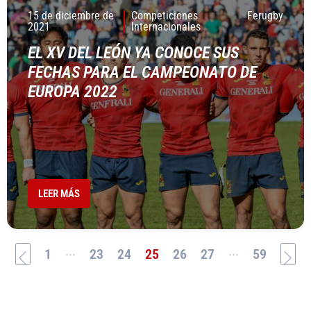
15 de diciembre de
Competiciones
Ferugby
2021
Internacionales
EL XV DEL LEÓN YA CONOCE SUS
FECHAS PARA EL CAMPEONATO DE
EUROPA 2022
LEER MÁS
...
...
1
23
24
25
26
27
59