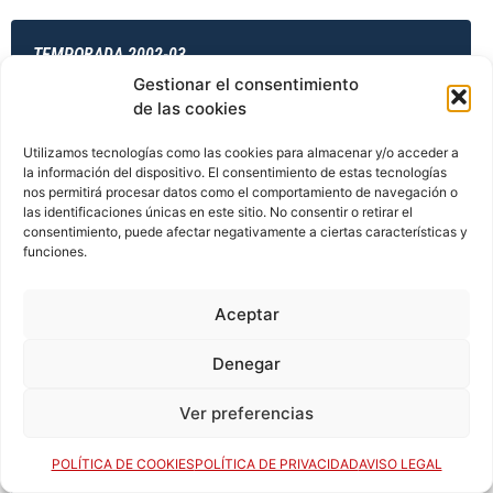
TEMPORADA 2002-03
Gestionar el consentimiento
de las cookies
TEMPORADA 2003-04
Utilizamos tecnologías como las cookies para almacenar y/o acceder a
la información del dispositivo. El consentimiento de estas tecnologías
nos permitirá procesar datos como el comportamiento de navegación o
las identificaciones únicas en este sitio. No consentir o retirar el
consentimiento, puede afectar negativamente a ciertas características y
TEMPORADA 2003-04
funciones.
Aceptar
TEMPORADA 2003-04
Denegar
Ver preferencias
TEMPORADA 2003-04
POLÍTICA DE COOKIES
POLÍTICA DE PRIVACIDAD
AVISO LEGAL