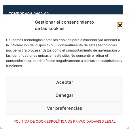
TEMPORADA 2002-03
Gestionar el consentimiento
de las cookies
TEMPORADA 2003-04
Utilizamos tecnologías como las cookies para almacenar y/o acceder a
la información del dispositivo. El consentimiento de estas tecnologías
nos permitirá procesar datos como el comportamiento de navegación o
las identificaciones únicas en este sitio. No consentir o retirar el
consentimiento, puede afectar negativamente a ciertas características y
TEMPORADA 2003-04
funciones.
Aceptar
TEMPORADA 2003-04
Denegar
Ver preferencias
TEMPORADA 2003-04
POLÍTICA DE COOKIES
POLÍTICA DE PRIVACIDAD
AVISO LEGAL