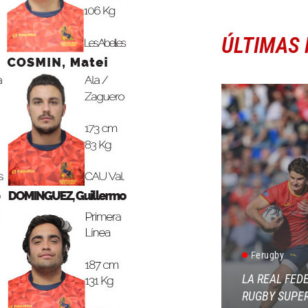
ÚLTIMAS 
Ferugby
LA REAL FED
RUGBY SUPER