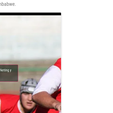
imbabwe.
rketing y