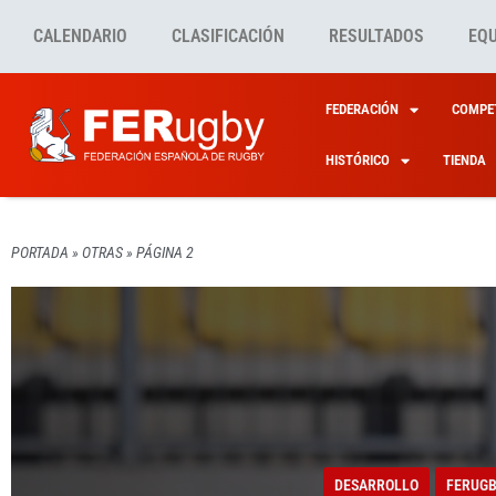
CALENDARIO
CLASIFICACIÓN
RESULTADOS
EQ
FEDERACIÓN
COMPET
HISTÓRICO
TIENDA
PORTADA
»
OTRAS
»
PÁGINA 2
FERUGBY
OTRAS
FERUGBY
FERUGBY
OTRAS
OTRAS
FERUGBY
LA AS
PINGÜ
LA SE
DESARROLLO
FERUG
TRAIN
EXTRA