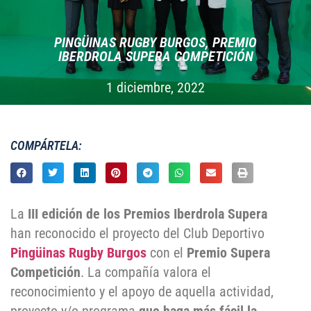
PINGÜINAS RUGBY BURGOS, PREMIO
IBERDROLA SUPERA COMPETICIÓN
1 diciembre, 2022
COMPÁRTELA:
La
III edición de los Premios Iberdrola Supera
han reconocido el proyecto del Club Deportivo
Pingüinas Rugby Burgos
con el
Premio Supera
Competición
. La compañía valora el
reconocimiento y el apoyo de aquella actividad,