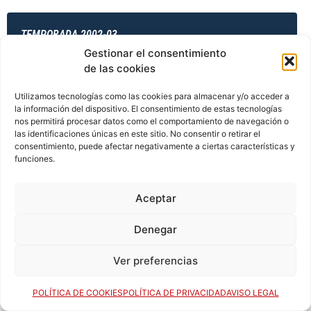
TEMPORADA 2002-03
Gestionar el consentimiento
de las cookies
TEMPORADA 2003-04
Utilizamos tecnologías como las cookies para almacenar y/o acceder a
la información del dispositivo. El consentimiento de estas tecnologías
nos permitirá procesar datos como el comportamiento de navegación o
las identificaciones únicas en este sitio. No consentir o retirar el
consentimiento, puede afectar negativamente a ciertas características y
TEMPORADA 2003-04
funciones.
Aceptar
TEMPORADA 2003-04
Denegar
Ver preferencias
TEMPORADA 2003-04
POLÍTICA DE COOKIES
POLÍTICA DE PRIVACIDAD
AVISO LEGAL