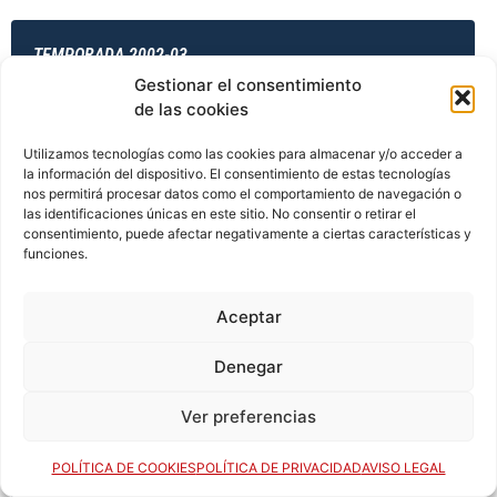
TEMPORADA 2002-03
Gestionar el consentimiento
de las cookies
TEMPORADA 2003-04
Utilizamos tecnologías como las cookies para almacenar y/o acceder a
la información del dispositivo. El consentimiento de estas tecnologías
nos permitirá procesar datos como el comportamiento de navegación o
las identificaciones únicas en este sitio. No consentir o retirar el
consentimiento, puede afectar negativamente a ciertas características y
TEMPORADA 2003-04
funciones.
Aceptar
TEMPORADA 2003-04
Denegar
Ver preferencias
TEMPORADA 2003-04
POLÍTICA DE COOKIES
POLÍTICA DE PRIVACIDAD
AVISO LEGAL