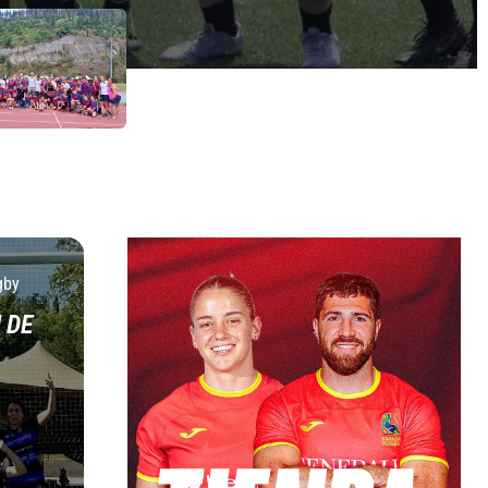
gby
 DE