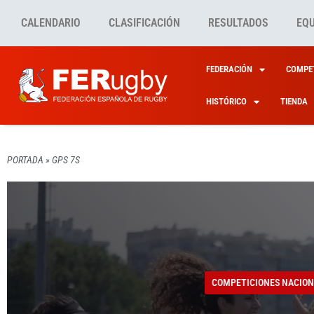
CALENDARIO
CLASIFICACIÓN
RESULTADOS
EQ
FEDERACIÓN
COMPET
HISTÓRICO
TIENDA
PORTADA
»
GPS 7S
COMPETICIONES NACION
COMPETICIONES NACION
COMPETICIONES NACION
COMPETICIONES NACION
COMPETICIONES NACION
RUGBY
MAJA
RESUL
ÚLTIM
EL SA