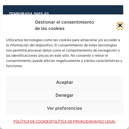
TEMPORADA 2002-03
Gestionar el consentimiento
de las cookies
TEMPORADA 2003-04
Utilizamos tecnologías como las cookies para almacenar y/o acceder a
la información del dispositivo. El consentimiento de estas tecnologías
nos permitirá procesar datos como el comportamiento de navegación o
las identificaciones únicas en este sitio. No consentir o retirar el
consentimiento, puede afectar negativamente a ciertas características y
TEMPORADA 2003-04
funciones.
Aceptar
TEMPORADA 2003-04
Denegar
Ver preferencias
TEMPORADA 2003-04
POLÍTICA DE COOKIES
POLÍTICA DE PRIVACIDAD
AVISO LEGAL