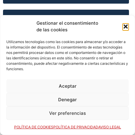
TEMPORADA 2010-11
Gestionar el consentimiento
de las cookies
Utilizamos tecnologías como las cookies para almacenar y/o acceder a
TEMPORADA 2011-12
la información del dispositivo. El consentimiento de estas tecnologías
nos permitirá procesar datos como el comportamiento de navegación o
las identificaciones únicas en este sitio. No consentir o retirar el
consentimiento, puede afectar negativamente a ciertas características y
funciones.
TEMPORADA 2011-12
Aceptar
TEMPORADA 2011-12
Denegar
Ver preferencias
TEMPORADA 2012-13
POLÍTICA DE COOKIES
POLÍTICA DE PRIVACIDAD
AVISO LEGAL