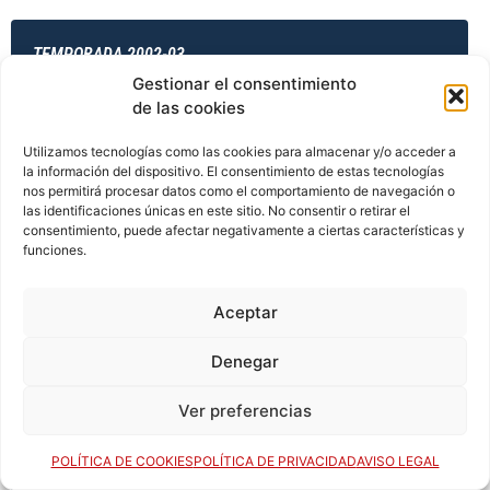
TEMPORADA 2002-03
Gestionar el consentimiento
de las cookies
TEMPORADA 2003-04
Utilizamos tecnologías como las cookies para almacenar y/o acceder a
la información del dispositivo. El consentimiento de estas tecnologías
nos permitirá procesar datos como el comportamiento de navegación o
las identificaciones únicas en este sitio. No consentir o retirar el
consentimiento, puede afectar negativamente a ciertas características y
TEMPORADA 2003-04
funciones.
Aceptar
TEMPORADA 2003-04
Denegar
Ver preferencias
TEMPORADA 2003-04
POLÍTICA DE COOKIES
POLÍTICA DE PRIVACIDAD
AVISO LEGAL