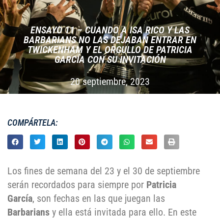
ENSAYO 11 – CUANDO A ISA RICO Y LAS
BARBARIANS NO LAS DEJABAN ENTRAR EN
TWICKENHAM Y EL ORGULLO DE PATRICIA
GARCÍA CON SU INVITACIÓN
20 septiembre, 2023
COMPÁRTELA:
Los fines de semana del 23 y el 30 de septiembre
serán recordados para siempre por
Patricia
García
, son fechas en las que juegan las
Barbarians
y ella está invitada para ello. En este