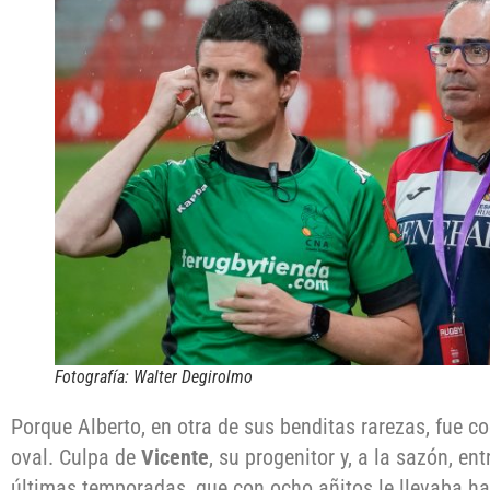
Fotografía: Walter Degirolmo
Porque Alberto, en otra de sus benditas rarezas, fue co
oval. Culpa de
Vicente
, su progenitor y, a la sazón, ent
últimas temporadas, que con ocho añitos le llevaba h