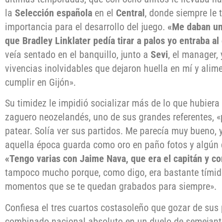
la
Selección española
en el
Central
, donde siempre le 
importancia para el desarrollo del juego.
«Me daban un
que Bradley Linklater pedía tirar a palos yo entraba al
veía sentado en el banquillo, junto a
Sevi
, el manager, 
vivencias inolvidables que dejaron huella en mí y ali
cumplir en Gijón».
Su timidez le impidió socializar más de lo que hubiera
zaguero neozelandés, uno de sus grandes referentes, «
patear. Solía ver sus partidos. Me parecía muy bueno,
aquella época guarda como oro en paño fotos y algún 
«Tengo varias con Jaime Nava, que era el capitán y co
tampoco mucho porque, como digo, era bastante
tímid
momentos que se te quedan grabados para siempre».
Confiesa el tres cuartos costasoleño que gozar de sus
combinado nacional absoluto en un duelo de semejante