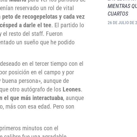
MIENTRAS QU
tenían reservado un rol de vital
CUARTOS
 peto de recogepelotas y cada vez
26 DE JULIO DE 
 césped a darle el tee
. El partido lo
y el resto del staff. Fueron
mentado un sueño que he podido
 deseado en el tercer tiempo con el
por posición en el campo y por
 y buena persona», aunque de
que otro autógrafo de los
Leones
.
n el que más interactuaba
, aunque
o, más con esa edad. Pero son
 primeros minutos con
el
 calibre fue una agradable