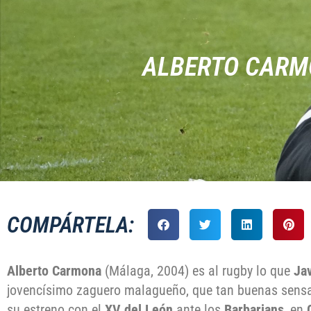
ALBERTO CARMO
COMPÁRTELA:
Alberto Carmona
(Málaga, 2004) es al rugby lo que
Ja
jovencísimo zaguero malagueño, que tan buenas sensa
su estreno con el
XV del León
ante los
Barbarians
, en