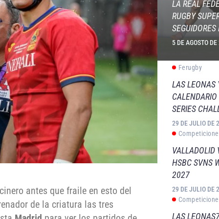
LA REAL FED
RUGBY SUPER
SEGUIDORES 
5 DE AGOSTO DE
Ferugby
LAS LEONAS
CALENDARIO 
SERIES CHAL
29 DE JULIO DE 
Competicione
VALLADOLID 
HSBC SVNS 
2027
cinero antes que fraile en esto del
29 DE JULIO DE 
Competicione
renador de la criatura las tres
LAS LEONAS7
asta
Madrid
para ver los partidos de