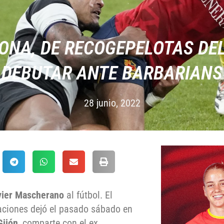
NA, DE RECOGEPELOTAS DEL
DEBUTAR ANTE BARBARIANS
28 junio, 2022
vier Mascherano
al fútbol. El
ciones dejó el pasado sábado en
Gijón
, comparte con el ex