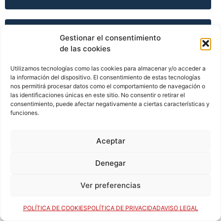
TEMPORADA 2002-03
Gestionar el consentimiento
de las cookies
Utilizamos tecnologías como las cookies para almacenar y/o acceder a
TEMPORADA 2003-04
la información del dispositivo. El consentimiento de estas tecnologías
nos permitirá procesar datos como el comportamiento de navegación o
las identificaciones únicas en este sitio. No consentir o retirar el
consentimiento, puede afectar negativamente a ciertas características y
funciones.
TEMPORADA 2003-04
Aceptar
TEMPORADA 2003-04
Denegar
Ver preferencias
TEMPORADA 2003-04
POLÍTICA DE COOKIES
POLÍTICA DE PRIVACIDAD
AVISO LEGAL