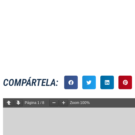
MASCULINO XV –
COMPÁRTELA:
Página
1
/
8
Zoom
100%