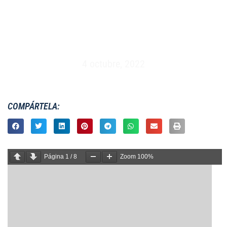
MASCULINO XV – ESPAÑA VS INGLATERRA –
GLOUCESTER (20/01/1991)
4 octubre, 2022
COMPÁRTELA:
Página
1
/
8
Zoom
100%