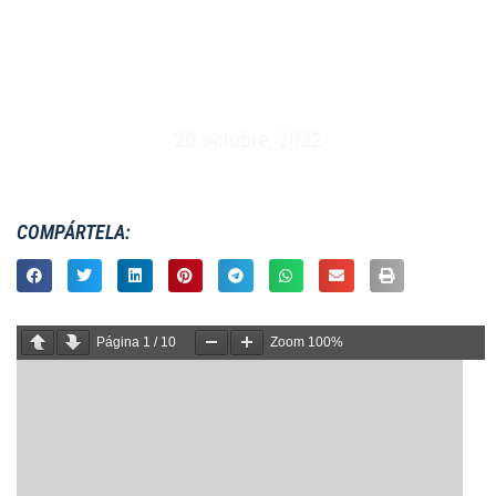
MASCULINO XV – ESPAÑA VS RUSIA
(03/07/2021)
20 octubre, 2022
COMPÁRTELA:
Página
1
/
10
Zoom
100%