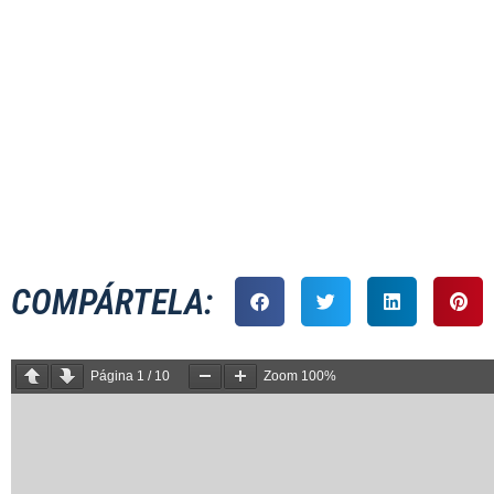
MASCULINO
COMPÁRTELA:
Página
1
/
10
Zoom
100%