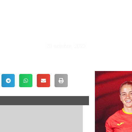
 XV – ESPAÑA VS GEORGIA (1
20 octubre, 2022