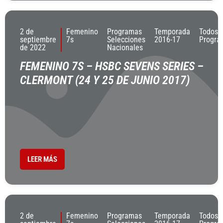
2 de
Femenino
Programas
Temporada
Todos 
septiembre
7s
Selecciones
2016-17
Progra
de 2022
Nacionales
FEMENINO 7S – HSBC SEVENS SERIES –
CLERMONT (24 Y 25 DE JUNIO 2017)
LEER MÁS
2 de
Femenino
Programas
Temporada
Todos 