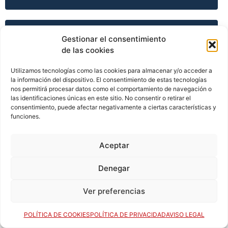
TEMPORADA 2002-03
Gestionar el consentimiento
de las cookies
Utilizamos tecnologías como las cookies para almacenar y/o acceder a
TEMPORADA 2003-04
la información del dispositivo. El consentimiento de estas tecnologías
nos permitirá procesar datos como el comportamiento de navegación o
las identificaciones únicas en este sitio. No consentir o retirar el
consentimiento, puede afectar negativamente a ciertas características y
funciones.
TEMPORADA 2003-04
Aceptar
TEMPORADA 2003-04
Denegar
Ver preferencias
TEMPORADA 2003-04
POLÍTICA DE COOKIES
POLÍTICA DE PRIVACIDAD
AVISO LEGAL