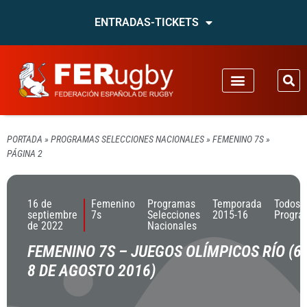
ENTRADAS-TICKETS
PORTADA
»
PROGRAMAS SELECCIONES NACIONALES
»
FEMENINO 7S
»
PÁGINA 2
16 de
Femenino
Programas
Temporada
Todos 
septiembre
7s
Selecciones
2015-16
Progra
de 2022
Nacionales
FEMENINO 7S – JUEGOS OLÍMPICOS RÍO (6
8 DE AGOSTO 2016)