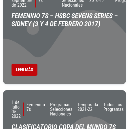
septiembre
7s
Selecciones
2016-17
Progra
de 2022
Nacionales
FEMENINO 7S – HSBC SEVENS SERIES –
SIDNEY (3 Y 4 DE FEBRERO 2017)
LEER MÁS
1 de
Femenino
Programas
Temporada
Todos Los
julio
7s
Selecciones
2021-22
Programas
de
Nacionales
2022
CLASIFICATORIO COPA DEL MUNDO 7S