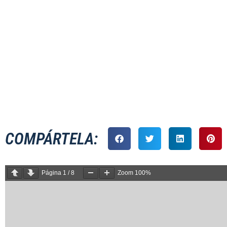
HSBC SEVEN
COMPÁRTELA:
Página
1
/
8
Zoom
100%