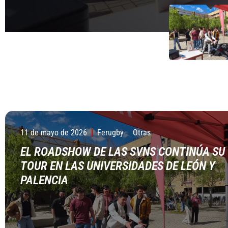
y recorrerá los pri
crecimiento extraor
acuerdo histórico q
y recorrerá los pri
27 DE ABRIL DE 2026
5 DE FEBRERO DE 20
28 DE ENERO DE 202
27 DE ABRIL DE 2026
11 de mayo de 2026
Ferugby
Otras
EL ROADSHOW DE LAS SVNS CONTINÚA SU
TOUR EN LAS UNIVERSIDADES DE LEÓN Y
PALENCIA