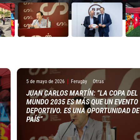
ncipales campus universitarios
dinario en sus canales digitales,
ue permitirá
ncipales campus universitarios
26
6
5 de mayo de 2026
Ferugby
Otras
JUAN CARLOS MARTÍN: “LA COPA DEL
MUNDO 2035 ES MÁS QUE UN EVENTO
DEPORTIVO. ES UNA OPORTUNIDAD DE
PAÍS”