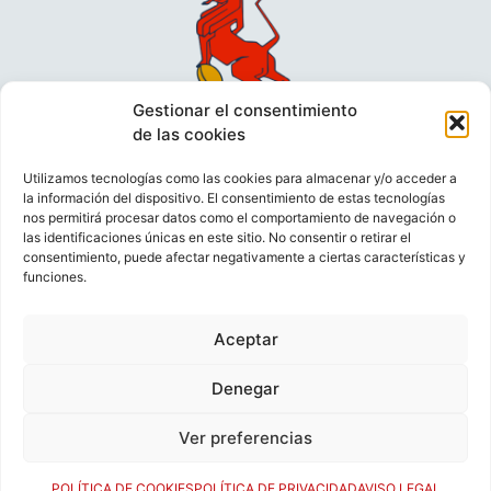
Gestionar el consentimiento
de las cookies
Utilizamos tecnologías como las cookies para almacenar y/o acceder a
la información del dispositivo. El consentimiento de estas tecnologías
nos permitirá procesar datos como el comportamiento de navegación o
las identificaciones únicas en este sitio. No consentir o retirar el
consentimiento, puede afectar negativamente a ciertas características y
funciones.
VIDEOCONFERENCIAS
POLÍTICA DE PRIVACIDAD
Aceptar
POLÍTICA DE COOKIES
POLÍTICA DE VENTAS
AVISO LEGAL
CONTACTO
Denegar
Ver preferencias
© FEDERACIÓN ESPAÑOLA DE RUGBY 2023.
DESARROLLADO POR
TOOOLS
.
POLÍTICA DE COOKIES
POLÍTICA DE PRIVACIDAD
AVISO LEGAL