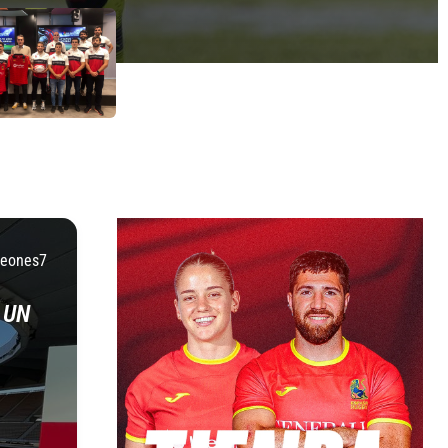
Leones7
 UN