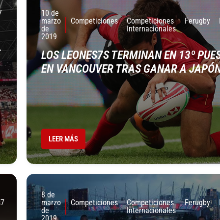
7
10 de
marzo
Competiciones
Competiciones
Ferugby
de
Internacionales
2019
S
LOS LEONES7S TERMINAN EN 13º PUE
EN VANCOUVER TRAS GANAR A JAPÓ
LEER MÁS
8 de
s7
marzo
Competiciones
Competiciones
Ferugby
de
Internacionales
2019