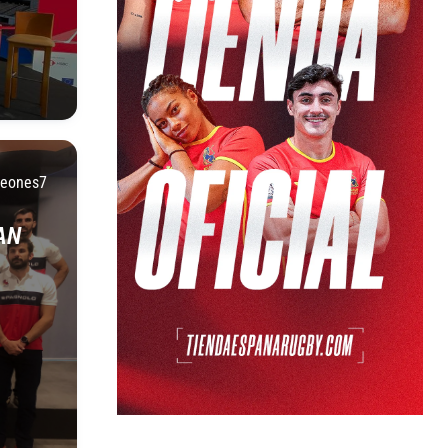
Leones7
AN