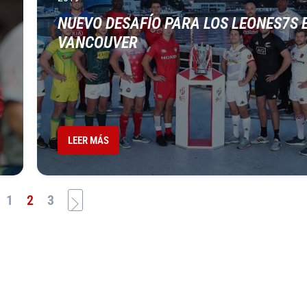
NUEVO DESAFÍ­O PARA LOS LEONES7S 
VANCOUVER
LEER MÁS
1
2
3