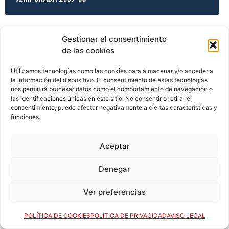
Gestionar el consentimiento
TEMPORADA 2007-08
de las cookies
Utilizamos tecnologías como las cookies para almacenar y/o acceder a
la información del dispositivo. El consentimiento de estas tecnologías
TEMPORADA 2007-08
nos permitirá procesar datos como el comportamiento de navegación o
las identificaciones únicas en este sitio. No consentir o retirar el
consentimiento, puede afectar negativamente a ciertas características y
funciones.
TEMPORADA 2008-09
Aceptar
Denegar
TEMPORADA 2008-09
Ver preferencias
TEMPORADA 2008-09
POLÍTICA DE COOKIES
POLÍTICA DE PRIVACIDAD
AVISO LEGAL