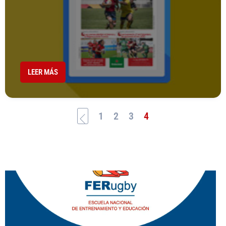
LEER MÁS
1
2
3
4