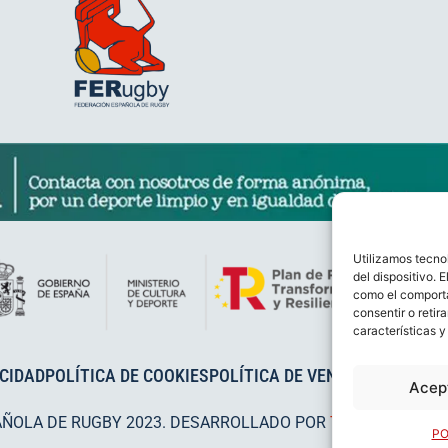
Utilizamos tecno
del dispositivo. 
como el comporta
consentir o retir
características y
ACIDAD
POLÍTICA DE COOKIES
POLÍTICA DE VENTAS
AVISO LEG
Acep
AÑOLA DE RUGBY 2023. DESARROLLADO POR
TOOOLS
.
PO