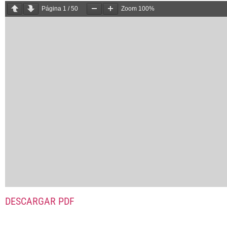
Página
1
/
50
Zoom
100%
DESCARGAR PDF