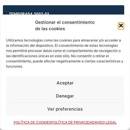
TEMPORADA 2002-03
Gestionar el consentimiento
de las cookies
TEMPORADA 2003-04
Utilizamos tecnologías como las cookies para almacenar y/o acceder a
la información del dispositivo. El consentimiento de estas tecnologías
nos permitirá procesar datos como el comportamiento de navegación o
las identificaciones únicas en este sitio. No consentir o retirar el
consentimiento, puede afectar negativamente a ciertas características y
TEMPORADA 2003-04
funciones.
Aceptar
TEMPORADA 2003-04
Denegar
Ver preferencias
TEMPORADA 2003-04
POLÍTICA DE COOKIES
POLÍTICA DE PRIVACIDAD
AVISO LEGAL