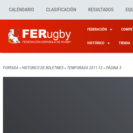
CALENDARIO
CLASIFICACIÓN
RESULTADOS
EQ
FEDERACIÓN
COMPET
HISTÓRICO
TIENDA
PORTADA
»
HISTORICO DE BOLETINES
»
TEMPORADA 2011-12
»
PÁGINA 3
TEMPORADA 2011-12
TEMPORADA 2011-12
TEMPORADA 2011-12
TEMPORADA 2011-12