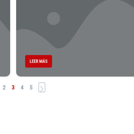
LEER MÁS
2
3
4
5