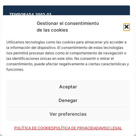
TEMPORADA 2002-03
Gestionar el consentimiento
de las cookies
TEMPORADA 2003-04
Utilizamos tecnologías como las cookies para almacenar y/o acceder a
la información del dispositivo. El consentimiento de estas tecnologías
nos permitirá procesar datos como el comportamiento de navegación o
las identificaciones únicas en este sitio. No consentir o retirar el
consentimiento, puede afectar negativamente a ciertas características y
TEMPORADA 2003-04
funciones.
Aceptar
TEMPORADA 2003-04
Denegar
Ver preferencias
TEMPORADA 2003-04
POLÍTICA DE COOKIES
POLÍTICA DE PRIVACIDAD
AVISO LEGAL