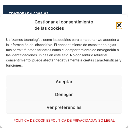
TEMPORADA 2002-03
Gestionar el consentimiento
de las cookies
TEMPORADA 2003-04
Utilizamos tecnologías como las cookies para almacenar y/o acceder a
la información del dispositivo. El consentimiento de estas tecnologías
nos permitirá procesar datos como el comportamiento de navegación o
las identificaciones únicas en este sitio. No consentir o retirar el
consentimiento, puede afectar negativamente a ciertas características y
TEMPORADA 2003-04
funciones.
Aceptar
TEMPORADA 2003-04
Denegar
Ver preferencias
TEMPORADA 2003-04
POLÍTICA DE COOKIES
POLÍTICA DE PRIVACIDAD
AVISO LEGAL