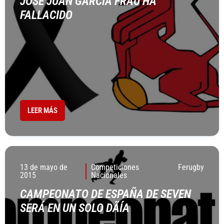
JOSÉ JUAN GARCÍA FRAU HA
FALLACIDO
LEER MÁS
13 de mayo de
Competiciones
Ferugby
2015
Nacionales
CAMPEONATO DE ESPAÑA DE SEVEN
SERÁ EN UN SOLO DÃÍA