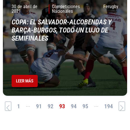
30 de abril de
Competiciones
Ferugby
2021
Nacionales
COPA: EL SALVADOR-ALCOBENDAS Y
BARÇA-BURGOS, TODO UN LUJO DE
SEMIFINALES
LEER MÁS
...
...
1
91
92
93
94
95
194