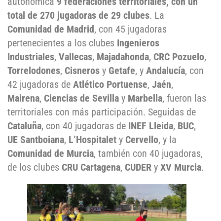
autonómica
9 federaciones territoriales, con un
total de 270 jugadoras de 29 clubes
. La
Comunidad de Madrid
, con 45 jugadoras
pertenecientes a los clubes
Ingenieros
Industriales
,
Vallecas
,
Majadahonda
,
CRC Pozuelo
,
Torrelodones
,
Cisneros
y
Getafe
, y
Andalucía
, con
42 jugadoras de
Atlético Portuense
,
Jaén
,
Mairena
,
Ciencias de Sevilla
y
Marbella
, fueron las
territoriales con más participación. Seguidas de
Cataluña
, con 40 jugadoras de
INEF Lleida
,
BUC
,
UE Santboiana
,
L’Hospitalet
y
Cervello
, y la
Comunidad de Murcia
, también con 40 jugadoras,
de los clubes
CRU Cartagena
,
CUDER
y
XV Murcia
.