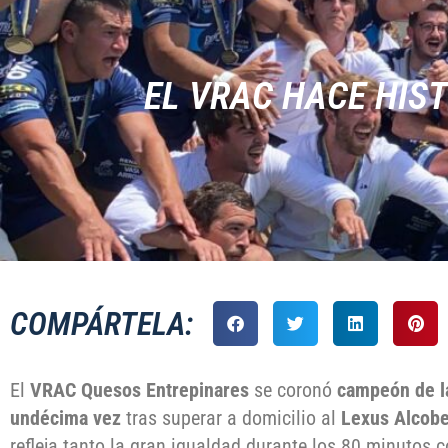
EL VRAC HACE HIS
COMPÁRTELA:
El
VRAC Quesos Entrepinares
se coronó
campeón de la
undécima vez
tras superar a domicilio al
Lexus Alcob
refleja tanto la gran igualdad durante los 80 minutos c