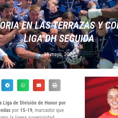
TORIA EN LAS TERRAZAS Y CO
LIGA DH SEGUIDA
30 mayo, 2021
 Liga de División de Honor por
endas
por
15-19
, marcador que
omo la ligera superioridad