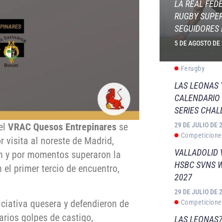
LA REAL FED
RUGBY SUPER
SEGUIDORES 
5 DE AGOSTO DE
Ferugby
LAS LEONAS
CALENDARIO 
SERIES CHAL
29 DE JULIO DE 
el
VRAC Quesos Entrepinares
se
Competicione
r visita al noreste de Madrid,
VALLADOLID 
on y por momentos superaron la
HSBC SVNS 
el primer tercio de encuentro,
2027
29 DE JULIO DE 
ciativa quesera y defendieron de
Competicione
arios golpes de castigo,
LAS LEONAS7