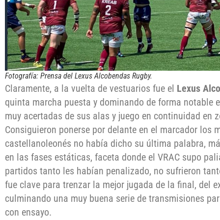
Fotografía: Prensa del Lexus Alcobendas Rugby.
Claramente, a la vuelta de vestuarios fue el
Lexus Alc
quinta marcha puesta y dominando de forma notable el
muy acertadas de sus alas y juego en continuidad en
Consiguieron ponerse por delante en el marcador los m
castellanoleonés no había dicho su última palabra, má
en las fases estáticas, faceta donde el VRAC supo palia
partidos tanto les habían penalizado, no sufrieron tan
fue clave para trenzar la mejor jugada de la final, del 
culminando una muy buena serie de transmisiones pa
con ensayo.