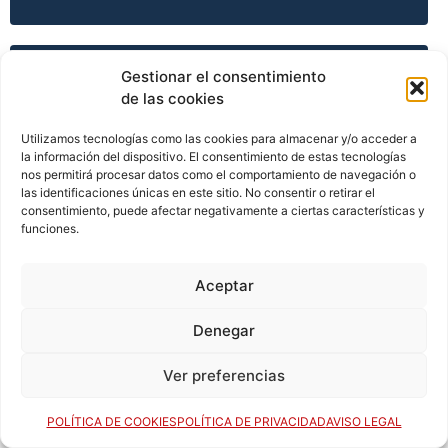
TEMPORADA 2015-16
Gestionar el consentimiento
de las cookies
Utilizamos tecnologías como las cookies para almacenar y/o acceder a
la información del dispositivo. El consentimiento de estas tecnologías
TEMPORADA 2015-16
nos permitirá procesar datos como el comportamiento de navegación o
las identificaciones únicas en este sitio. No consentir o retirar el
consentimiento, puede afectar negativamente a ciertas características y
funciones.
TEMPORADA 2015-16
Aceptar
TEMPORADA 2015-16
Denegar
Ver preferencias
TEMPORADA 2016-17
POLÍTICA DE COOKIES
POLÍTICA DE PRIVACIDAD
AVISO LEGAL