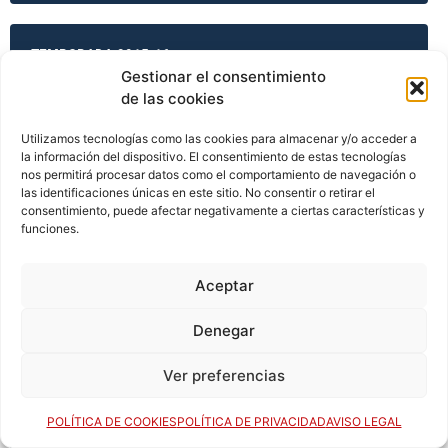
TEMPORADA 2015-16
Gestionar el consentimiento
de las cookies
TEMPORADA 2015-16
Utilizamos tecnologías como las cookies para almacenar y/o acceder a
la información del dispositivo. El consentimiento de estas tecnologías
nos permitirá procesar datos como el comportamiento de navegación o
las identificaciones únicas en este sitio. No consentir o retirar el
consentimiento, puede afectar negativamente a ciertas características y
TEMPORADA 2015-16
funciones.
Aceptar
TEMPORADA 2015-16
Denegar
Ver preferencias
TEMPORADA 2016-17
POLÍTICA DE COOKIES
POLÍTICA DE PRIVACIDAD
AVISO LEGAL