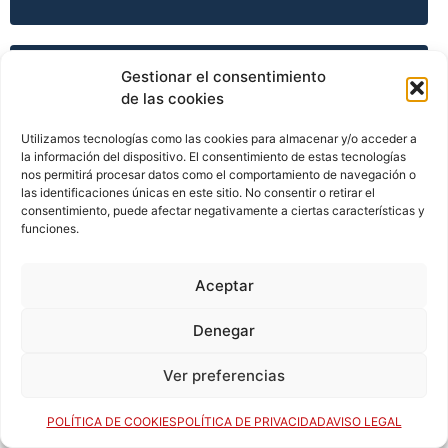
TEMPORADA 2015-16
Gestionar el consentimiento
de las cookies
Utilizamos tecnologías como las cookies para almacenar y/o acceder a
la información del dispositivo. El consentimiento de estas tecnologías
TEMPORADA 2015-16
nos permitirá procesar datos como el comportamiento de navegación o
las identificaciones únicas en este sitio. No consentir o retirar el
consentimiento, puede afectar negativamente a ciertas características y
funciones.
TEMPORADA 2015-16
Aceptar
TEMPORADA 2015-16
Denegar
Ver preferencias
TEMPORADA 2016-17
POLÍTICA DE COOKIES
POLÍTICA DE PRIVACIDAD
AVISO LEGAL