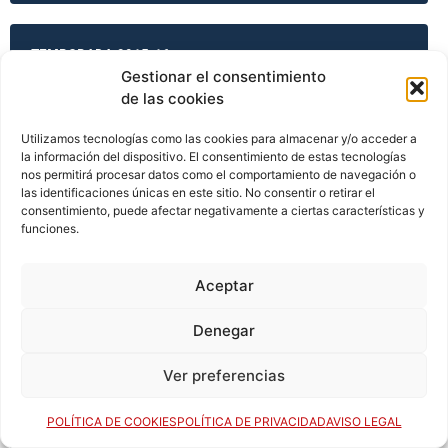
TEMPORADA 2015-16
Gestionar el consentimiento
de las cookies
TEMPORADA 2015-16
Utilizamos tecnologías como las cookies para almacenar y/o acceder a
la información del dispositivo. El consentimiento de estas tecnologías
nos permitirá procesar datos como el comportamiento de navegación o
las identificaciones únicas en este sitio. No consentir o retirar el
consentimiento, puede afectar negativamente a ciertas características y
TEMPORADA 2015-16
funciones.
Aceptar
TEMPORADA 2015-16
Denegar
Ver preferencias
TEMPORADA 2016-17
POLÍTICA DE COOKIES
POLÍTICA DE PRIVACIDAD
AVISO LEGAL