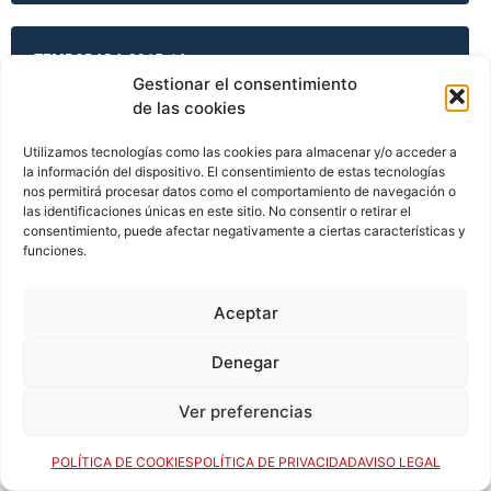
TEMPORADA 2015-16
Gestionar el consentimiento
de las cookies
TEMPORADA 2015-16
Utilizamos tecnologías como las cookies para almacenar y/o acceder a
la información del dispositivo. El consentimiento de estas tecnologías
nos permitirá procesar datos como el comportamiento de navegación o
las identificaciones únicas en este sitio. No consentir o retirar el
consentimiento, puede afectar negativamente a ciertas características y
TEMPORADA 2015-16
funciones.
Aceptar
TEMPORADA 2015-16
Denegar
Ver preferencias
TEMPORADA 2016-17
POLÍTICA DE COOKIES
POLÍTICA DE PRIVACIDAD
AVISO LEGAL