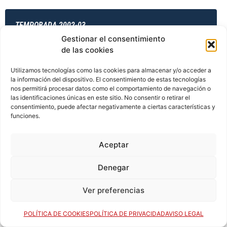
TEMPORADA 2002-03
Gestionar el consentimiento
de las cookies
TEMPORADA 2003-04
Utilizamos tecnologías como las cookies para almacenar y/o acceder a
la información del dispositivo. El consentimiento de estas tecnologías
nos permitirá procesar datos como el comportamiento de navegación o
las identificaciones únicas en este sitio. No consentir o retirar el
consentimiento, puede afectar negativamente a ciertas características y
TEMPORADA 2003-04
funciones.
Aceptar
TEMPORADA 2003-04
Denegar
Ver preferencias
TEMPORADA 2003-04
POLÍTICA DE COOKIES
POLÍTICA DE PRIVACIDAD
AVISO LEGAL