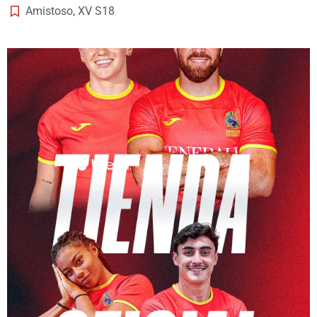
Amistoso
,
XV S18