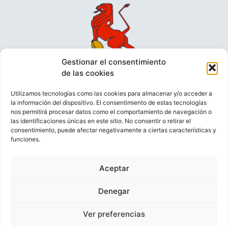
Gestionar el consentimiento
de las cookies
Utilizamos tecnologías como las cookies para almacenar y/o acceder a
la información del dispositivo. El consentimiento de estas tecnologías
nos permitirá procesar datos como el comportamiento de navegación o
las identificaciones únicas en este sitio. No consentir o retirar el
consentimiento, puede afectar negativamente a ciertas características y
funciones.
VIDEOCONFERENCIAS
POLÍTICA DE PRIVACIDAD
Aceptar
POLÍTICA DE COOKIES
POLÍTICA DE VENTAS
AVISO LEGAL
CONTACTO
Denegar
Ver preferencias
© FEDERACIÓN ESPAÑOLA DE RUGBY 2023.
DESARROLLADO POR
TOOOLS
.